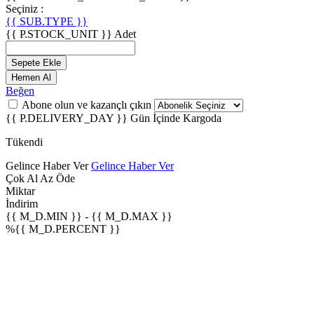
Seçiniz :
{{ SUB.TYPE }}
{{ P.STOCK_UNIT }}
Adet
Sepete Ekle
Hemen Al
Beğen
Abone olun ve kazançlı çıkın
{{ P.DELIVERY_DAY }} Gün
İçinde Kargoda
Tükendi
Gelince Haber Ver
Gelince Haber Ver
Çok Al Az Öde
Miktar
İndirim
{{ M_D.MIN }}
-
{{ M_D.MAX }}
%{{ M_D.PERCENT }}