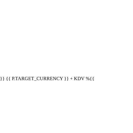
}}
{{ P.TARGET_CURRENCY }} + KDV
%{{