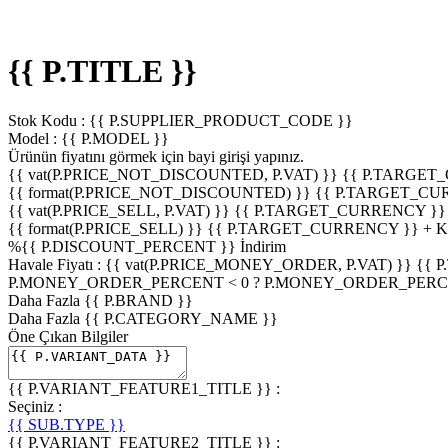
{{ P.TITLE }}
Stok Kodu :
{{ P.SUPPLIER_PRODUCT_CODE }}
Model :
{{ P.MODEL }}
Ürünün fiyatını görmek için
bayi girişi
yapınız.
{{ vat(P.PRICE_NOT_DISCOUNTED, P.VAT) }}
{{ P.TARGET
{{ format(P.PRICE_NOT_DISCOUNTED) }}
{{ P.TARGET_CU
{{ vat(P.PRICE_SELL, P.VAT) }}
{{ P.TARGET_CURRENCY }}
{{ format(P.PRICE_SELL) }}
{{ P.TARGET_CURRENCY }} + 
%
{{ P.DISCOUNT_PERCENT }}
İndirim
Havale Fiyatı :
{{ vat(P.PRICE_MONEY_ORDER, P.VAT) }}
{{ 
P.MONEY_ORDER_PERCENT < 0 ? P.MONEY_ORDER_PERCE
Daha Fazla
{{ P.BRAND }}
Daha Fazla
{{ P.CATEGORY_NAME }}
Öne Çıkan Bilgiler
{{ P.VARIANT_FEATURE1_TITLE }} :
Seçiniz :
{{ SUB.TYPE }}
{{ P.VARIANT_FEATURE2_TITLE }} :