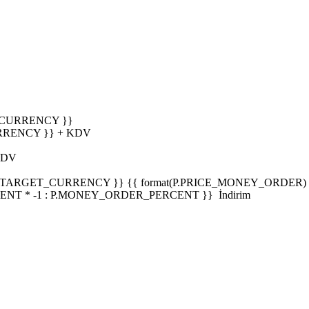
_CURRENCY }}
RRENCY }} + KDV
KDV
P.TARGET_CURRENCY }}
{{ format(P.PRICE_MONEY_ORDER) 
NT * -1 : P.MONEY_ORDER_PERCENT }}
İndirim