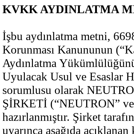
KVKK AYDINLATMA M
İşbu aydınlatma metni, 6698 
Korunması Kanununun (“Ka
Aydınlatma Yükümlülüğünün
Uyulacak Usul ve Esaslar H
sorumlusu olarak NEUT
ŞİRKETİ (“NEUTRON” veya 
hazırlanmıştır. Şirket taraf
uyarınca aşağıda açıklanan 